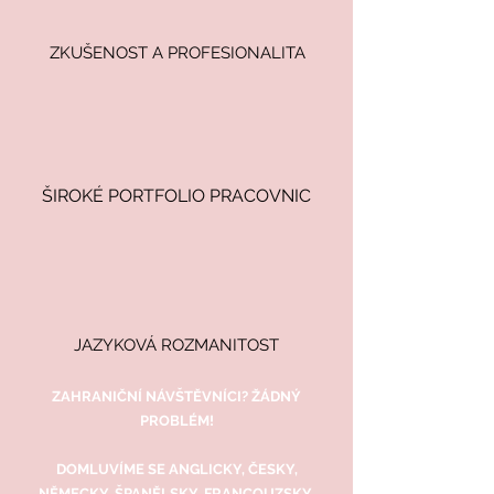
ZKUŠENOST A PROFESIONALITA
ŠIROKÉ PORTFOLIO PRACOVNIC
JAZYKOVÁ ROZMANITOST
ZAHRANIČNÍ NÁVŠTĚVNÍCI? ŽÁDNÝ
PROBLÉM!
DOMLUVÍME SE ANGLICKY, ČESKY,
NĚMECKY, ŠPANĚLSKY, FRANCOUZSKY,